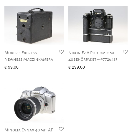
Murer’s Express
Nikon F2 A Photomic mit
Newness Magzinkamera
Zubehörpaket – #7726413
€
99,00
€
299,00
Minolta Dynax 40 mit AF