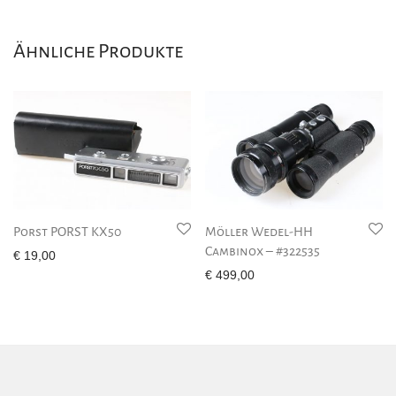
Ähnliche Produkte
Porst PORST KX50
Möller Wedel-HH
Cambinox – #322535
€
19,00
€
499,00