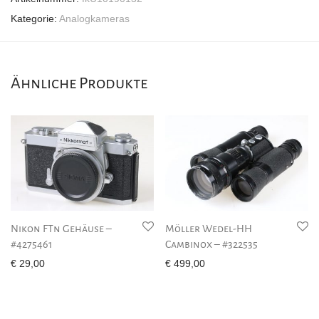
Kategorie:
Analogkameras
Ähnliche Produkte
Nikon FTn Gehäuse –
Möller Wedel-HH
#4275461
Cambinox – #322535
€
29,00
€
499,00