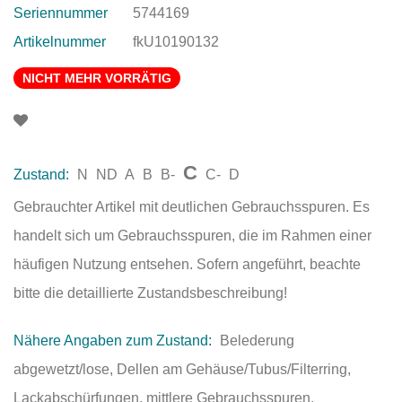
Seriennummer
5744169
Artikelnummer
fkU10190132
NICHT MEHR VORRÄTIG
C
Zustand:
N
ND
A
B
B-
C-
D
Gebrauchter Artikel mit deutlichen Gebrauchsspuren. Es
handelt sich um Gebrauchsspuren, die im Rahmen einer
häufigen Nutzung entsehen. Sofern angeführt, beachte
bitte die detaillierte Zustandsbeschreibung!
Nähere Angaben zum Zustand:
Belederung
abgewetzt/lose, Dellen am Gehäuse/Tubus/Filterring,
Lackabschürfungen, mittlere Gebrauchsspuren,