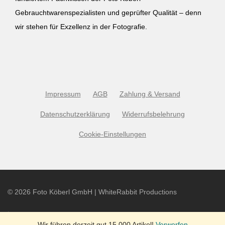
Gebrauchtwarenspezialisten und geprüfter Qualität – denn
wir stehen für Exzellenz in der Fotografie.
Impressum
AGB
Zahlung & Versand
Datenschutzerklärung
Widerrufsbelehrung
Cookie-Einstellungen
©
2026
Foto Köberl GmbH | WhiteRabbit Productions
Wir führen derzeit gut 15.000 Artikel!
Verwerfen