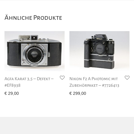
Ähnliche Produkte
Agfa Karat 3,5 – Defekt –
Nikon F2 A Photomic mit
#EF8938
Zubehörpaket – #7726413
€
29,00
€
299,00