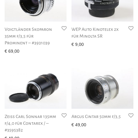
Voigtländer Skoparon
WEP Auto Kinotelex 2x
35mm f/3,5 für
für Minolta SR
Prominent – #3931039
€
9,00
€
69,00
Zeiss Carl Sonnar 135mm
Argus Cintar 50mm f/3,5
f/4,0 für Contarex / –
€
49,00
#3595382