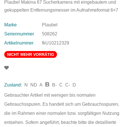
Plaubel Makina 67 Sucherkamera mit eingebautem und
gekuppelten Entfernungsmesser im Aufnahmeformat 6×7
Marke
Plaubel
Seriennummer
508262
Artikelnummer
fkU10212329
NICHT MEHR VORRÄTIG
B
Zustand:
N
ND
A
B-
C
C-
D
Gebrauchter Artikel mit wenigen bis normalen
Gebrauchsspuren. Es handelt sich um Gebrauchsspuren,
die im Rahmen einer normalen bzw. sorgfältigen Nutzung
entsehen. Sofern angeführt, beachte bitte die detaillierte