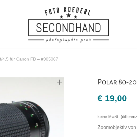
f/4,5 für Canon FD – #905067
Polar 80-20
€
19,00
keine MwSt. (differe
Zoomobjektiv von