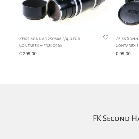
Zeiss Sonnar 250mm f/4,0 für
Zeiss Sonn
Contarex – #3260968
Contarex s
€
299,00
€
99,00
FK Second Ha