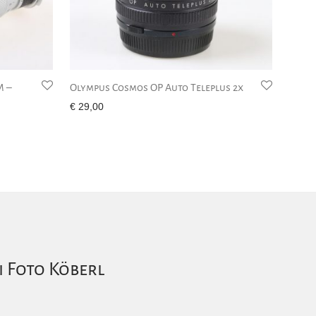
M –
Olympus Cosmos OP Auto Teleplus 2x
€
29,00
i Foto Köberl