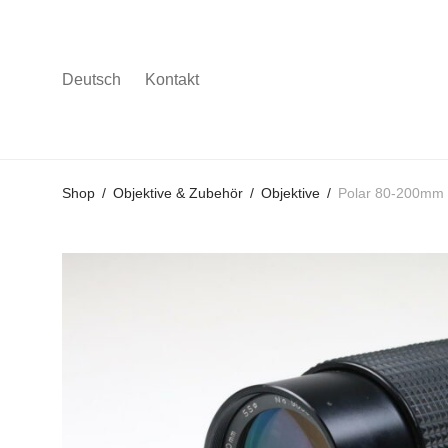
Deutsch
Kontakt
Gehe
Gehe
Gehe
Shop
/
Objektive & Zubehör
/
Objektive
/
Polar 80-200mm 
zum
zu
zu
Hauptmenü
den
den