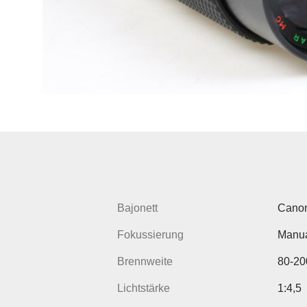
Bajonett
Cano
Fokussierung
Manua
Brennweite
80-2
Lichtstärke
1:4,5