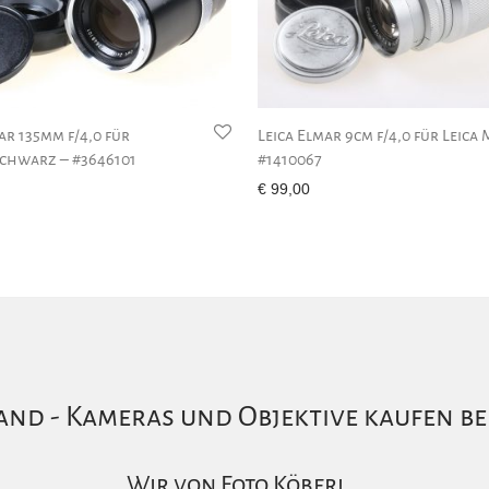
ar 135mm f/4,0 für
Leica Elmar 9cm f/4,0 für Leica 
chwarz – #3646101
#1410067
€
99,00
nd - Kameras und Objektive kaufen be
Wir von Foto Köberl…