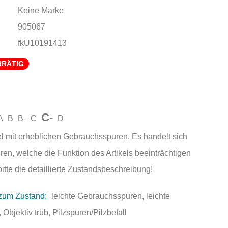
Keine Marke
905067
fkU10191413
RRÄTIG
C-
A
B
B-
C
D
el mit erheblichen Gebrauchsspuren. Es handelt sich
n, welche die Funktion des Artikels beeinträchtigen
tte die detaillierte Zustandsbeschreibung!
zum Zustand:
leichte Gebrauchsspuren, leichte
Objektiv trüb, Pilzspuren/Pilzbefall