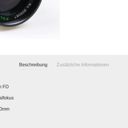
Beschreibung
Zusätzliche Informationen
n FD
lfokus
00mm