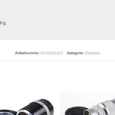
m
00 g
Artikelnummer:
fkU10191413
Kategorie:
Objektive