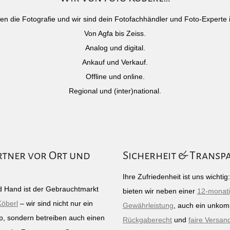
)eben die Fotografie und wir sind dein Fotofachhändler und Foto-Experte 
Von Agfa bis Zeiss.
Analog und digital.
Ankauf und Verkauf.
Offline und online.
Regional und (inter)national.
rtner vor Ort und
Sicherheit & Transp
Ihre Zufriedenheit ist uns wichti
 Hand ist der Gebrauchtmarkt
bieten wir neben einer
12-monat
Köberl
– wir sind nicht nur ein
Gewährleistung
, auch ein unkomp
p, sondern betreiben auch einen
Rückgaberecht
und
faire Versan