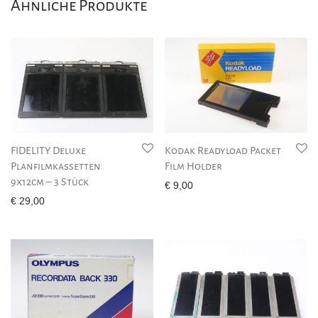
Ähnliche Produkte
FIDELITY Deluxe
Kodak Readyload Packet
Planfilmkassetten
Film Holder
9x12cm – 3 Stück
€
9,00
€
29,00