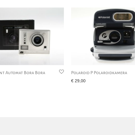
nt Automat Bora Bora
Polaroid P Polaroidkamera
€
29,00