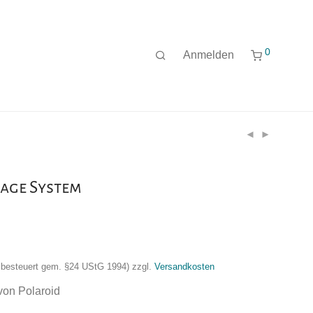
0
Anmelden
age System
nzbesteuert gem. §24 UStG 1994)
zzgl.
Versandkosten
von Polaroid