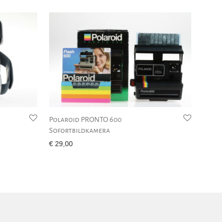
Polaroid PRONTO 600
Sofortbildkamera
€
29,00