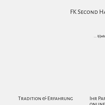
FK Second Ha
... l(i
Tradition & Erfahrung
Ihr Pa
online