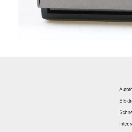
Autof
Elekt
Schne
Integ