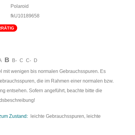
Polaroid
fkU10189658
RRÄTIG
B
A
B-
C
C-
D
el mit wenigen bis normalen Gebrauchsspuren. Es
Gebrauchsspuren, die im Rahmen einer normalen bzw.
ng entsehen. Sofern angeführt, beachte bitte die
andsbeschreibung!
zum Zustand:
leichte Gebrauchsspuren, leichte