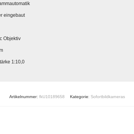
ammautomatik
r eingebaut
c Objektiv
m
tärke 1:10,0
Artikelnummer:
fkU10189658
Kategorie:
Sofortbildkameras