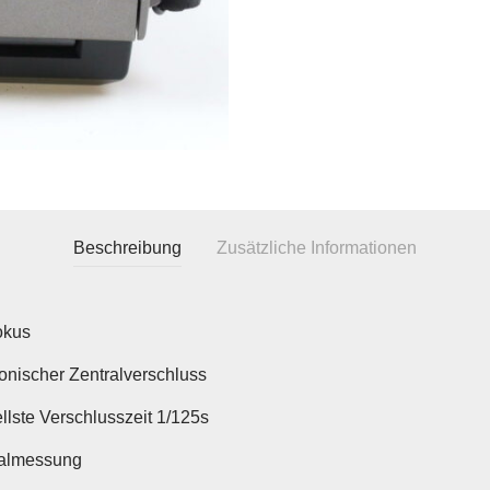
Beschreibung
Zusätzliche Informationen
okus
ronischer Zentralverschluss
llste Verschlusszeit 1/125s
ralmessung