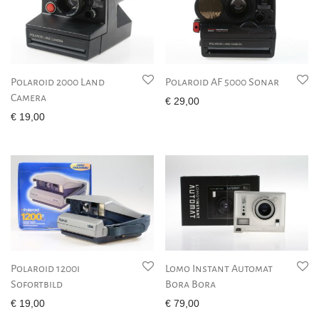
Polaroid 2000 Land
Polaroid AF 5000 Sonar
Camera
€
29,00
€
19,00
Polaroid 1200i
Lomo Instant Automat
Sofortbild
Bora Bora
€
19,00
€
79,00