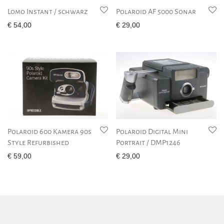
Lomo Instant / schwarz
Polaroid AF 5000 Sonar
€
54,00
€
29,00
Polaroid 600 Kamera 90s
Polaroid Digital Mini
Style Refurbished
Portrait / DMP1246
€
59,00
€
29,00