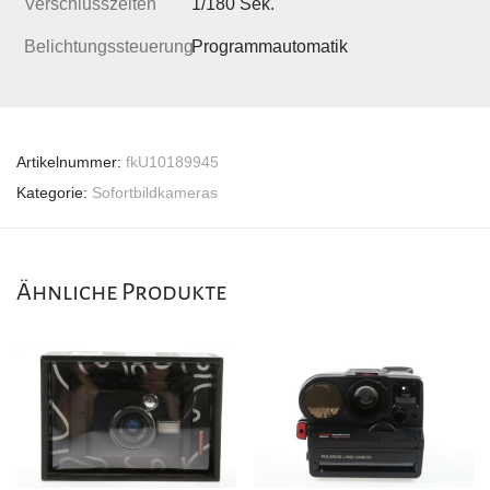
Verschlusszeiten
1/180 Sek.
Belichtungssteuerung
Programmautomatik
Artikelnummer:
fkU10189945
Kategorie:
Sofortbildkameras
Ähnliche Produkte