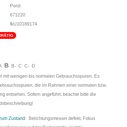
Porst
671220
fkU10189174
RRÄTIG
B
A
B-
C
C-
D
el mit wenigen bis normalen Gebrauchsspuren. Es
Gebrauchsspuren, die im Rahmen einer normalen bzw.
ng entsehen. Sofern angeführt, beachte bitte die
andsbeschreibung!
zum Zustand:
Belichtungsmesser defekt, Fokus