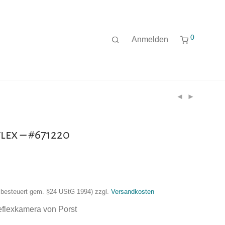
0
Anmelden
lex – #671220
nzbesteuert gem. §24 UStG 1994)
zzgl.
Versandkosten
eflexkamera von Porst