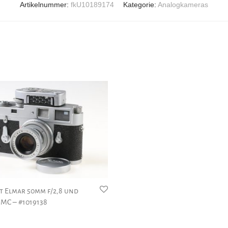
Artikelnummer:
fkU10189174
Kategorie:
Analogkameras
it Elmar 50mm f/2,8 und
 MC – #1019138