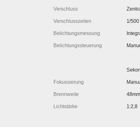
Verschluss
Zentr
Verschlusszeiten
1/500
Belichtungsmessung
Integr
Belichtungssteuerung
Manue
Sekor
Fokussierung
Manua
Brennweite
48m
Lichtstärke
1:2,8