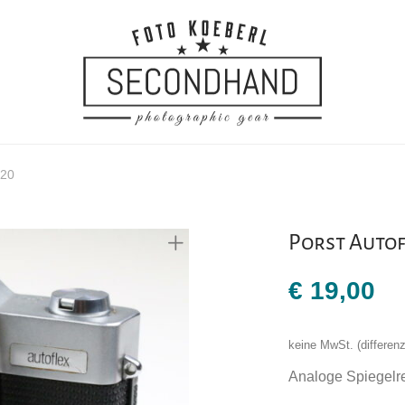
220
Porst Autof
€
19,00
keine MwSt. (differe
Analoge Spiegelr