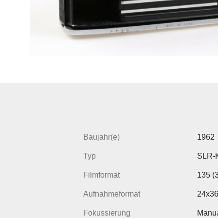
Baujahr(e)
1962
Typ
SLR-
Filmformat
135 (
Aufnahmeformat
24x36
Fokussierung
Manua