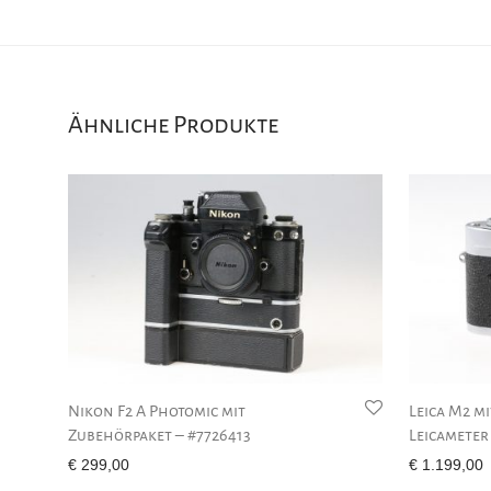
Ähnliche Produkte
Nikon F2 A Photomic mit
Leica M2 m
Zubehörpaket – #7726413
Leicameter
€
299,00
€
1.199,00