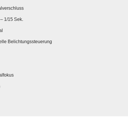
alverschluss
 – 1/15 Sek.
al
lle Belichtungssteuerung
lfokus
m