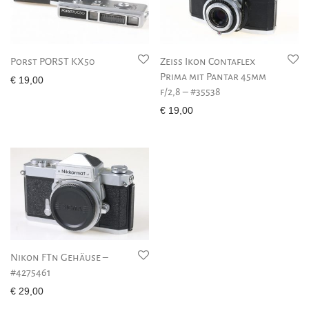
Porst PORST KX50
Zeiss Ikon Contaflex
Prima mit Pantar 45mm
€
19,00
f/2,8 – #35538
€
19,00
Nikon FTn Gehäuse –
#4275461
€
29,00