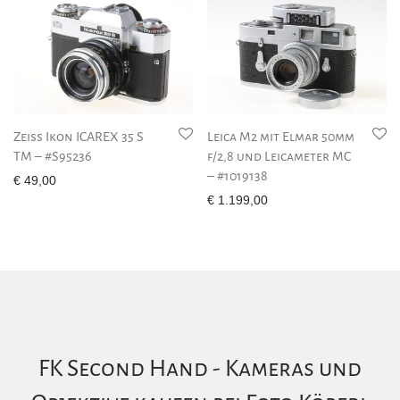
Zeiss Ikon ICAREX 35 S
Leica M2 mit Elmar 50mm
TM – #S95236
f/2,8 und Leicameter MC
– #1019138
€
49,00
€
1.199,00
FK Second Hand - Kameras und