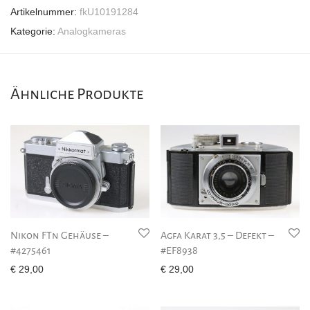
Artikelnummer:
fkU10191284
Kategorie:
Analogkameras
Ähnliche Produkte
Nikon FTn Gehäuse –
Agfa Karat 3,5 – Defekt –
#4275461
#EF8938
€
29,00
€
29,00