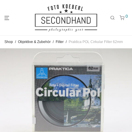
0
Gehe
Gehe
Gehe
Shop
/
Objektive & Zubehör
/
Filter
/
Praktica POL Cirkular Filter 62mm
zum
zu
zu
Hauptmenü
den
den
Kategorien
Filtern