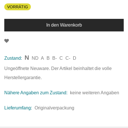
VORRÄTIG
In den Warenkorb
N
Zustand:
ND
A
B
B-
C
C-
D
Ungeöffnete Neuware. Der Artikel beinhaltet die volle
Herstellergarantie.
Nähere Angaben zum Zustand:
keine weiteren Angaben
Lieferumfang:
Originalverpackung