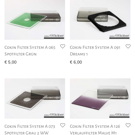
Cokin Filter System A 065
Cokin Filter System A 091
Spotfilter Grün
Dreams 1
€
5,00
€
6,00
Cokin Filter System A 073
Cokin Filter System A 126
Spotfilter Grau 2 WW
Verlauffilter Malve M1