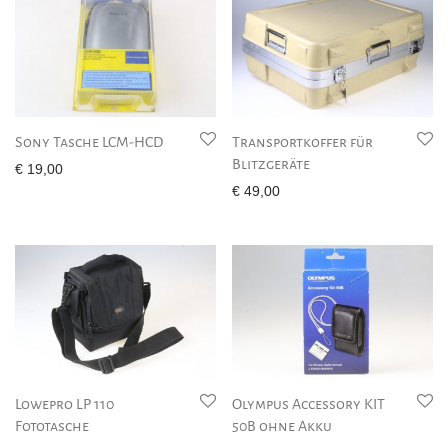
Sony Tasche LCM-HCD
Transportkoffer für
Blitzgeräte
€
19,00
€
49,00
Lowepro LP 110
Olympus Accessory KIT
Fototasche
50B ohne Akku