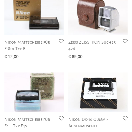
Nikon Mattscheibe für
Zeiss ZEISS IKON Sucher
F-801 Typ B
426
€
12,00
€
89,00
Nikon Mattscheibe für
Nikon DK-16 Gummi-
F4 – Typ F4s
Augenmuschel