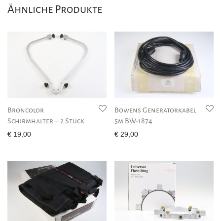
Ähnliche Produkte
Broncolor
Bowens Generatorkabel
Schirmhalter – 2 Stück
5m BW-1874
€
19,00
€
29,00