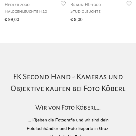
Hedler 2000
Braun HL-1000
Halogenleuchte H20
Studioleuchte
€
99,00
€
9,00
FK Second Hand - Kameras und
Objektive kaufen bei Foto Köberl
Wir von Foto Köberl…
... l(i)eben die Fotografie und wir sind dein
Fotofachhändler und Foto-Experte in Graz.