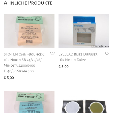
Ähnliche Produkte
STO-FEN Omni-Bounce C
EYELEAD Blitz Diffuser
für Nikon SB 24/25/26/
für Nissin Di622
Minolta 5200/5400
€
5,00
FL40/50 Sigma 500
€
5,00