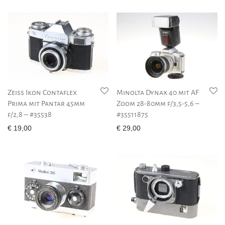
Zeiss Ikon Contaflex
Minolta Dynax 40 mit AF
Prima mit Pantar 45mm
Zoom 28-80mm f/3,5-5,6 –
f/2,8 – #35538
#35511875
€
19,00
€
29,00