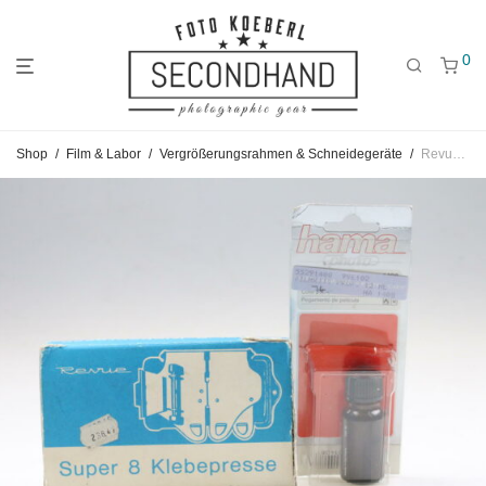
0
Gehe
Gehe
Gehe
Shop
/
Film & Labor
/
Vergrößerungsrahmen & Schneidegeräte
/
Revue Super 8 Filmklebepresse mit Zubehör
zum
zu
zu
Hauptmenü
den
den
Kategorien
Filtern