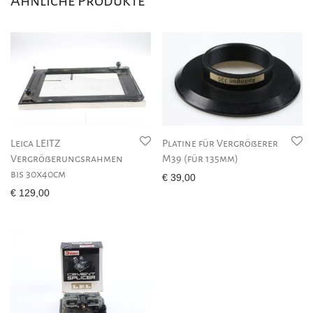
Ähnliche Produkte
Leica LEITZ
Platine für Vergrößerer
Vergrößerungsrahmen
M39 (für 135mm)
bis 30x40cm
€
39,00
€
129,00