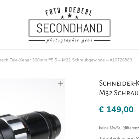
nach Tele-Xenar 360mm f/5,5 – M32 Schraubgewinde – #10726883
Schneider-K
M32 Schrau
€
149,00
keine MwSt. (differe
Teleobjektiv von