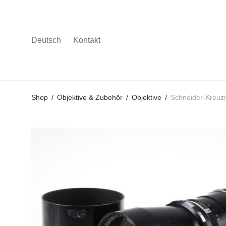
Deutsch
Kontakt
Gehe
Gehe
Gehe
Shop
/
Objektive & Zubehör
/
Objektive
/
Schneider-Kreuz
zum
zu
zu
Hauptmenü
den
den