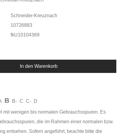
Schneider-Kreuznach
10726883
fkU10104369
In den Warenkorb
B
A
B-
C
C-
D
el mit wenigen bis normalen Gebrauchsspuren. Es
Gebrauchsspuren, die im Rahmen einer normalen bzw.
ng entsehen. Sofern angeführt, beachte bitte die