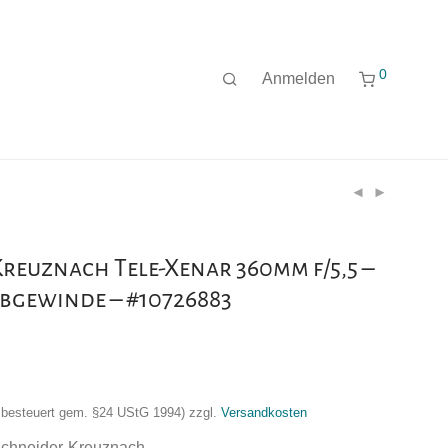
0
Anmelden
reuznach Tele-Xenar 360mm f/5,5 –
bgewinde – #10726883
nzbesteuert gem. §24 UStG 1994)
zzgl.
Versandkosten
 Schneider-Kreuznach