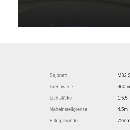
Bajonett
M32 
Brennweite
360m
Lichtstärke
1:5,5
Naheinstellgrenze
4,5m
Filtergewinde
72m