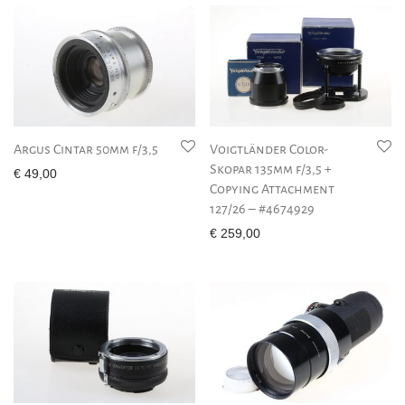
Argus Cintar 50mm f/3,5
Voigtländer Color-
Skopar 135mm f/3,5 +
€
49,00
Copying Attachment
127/26 – #4674929
€
259,00