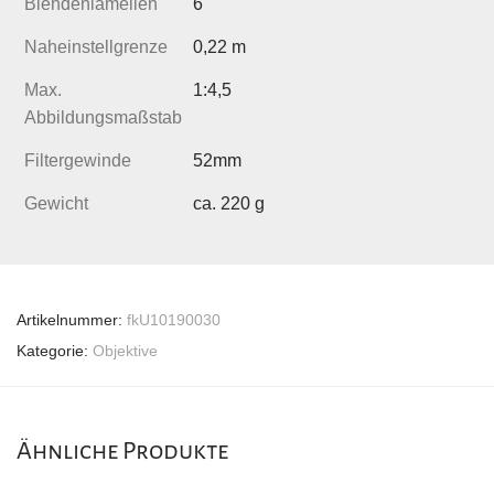
Blendenlamellen
6
Naheinstellgrenze
0,22 m
Max.
1:4,5
Abbildungsmaßstab
Filtergewinde
52mm
Gewicht
ca. 220 g
Artikelnummer:
fkU10190030
Kategorie:
Objektive
Ähnliche Produkte