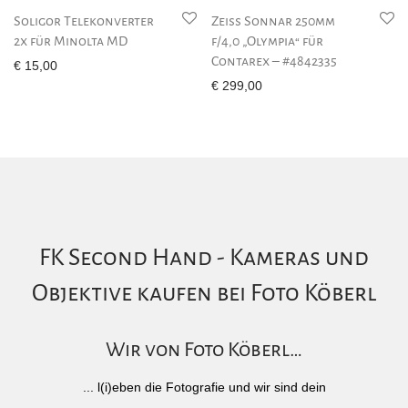
Soligor Telekonverter
Zeiss Sonnar 250mm
2x für Minolta MD
f/4,0 „Olympia“ für
Contarex – #4842335
€
15,00
€
299,00
FK Second Hand - Kameras und
Objektive kaufen bei Foto Köberl
Wir von Foto Köberl…
... l(i)eben die Fotografie und wir sind dein