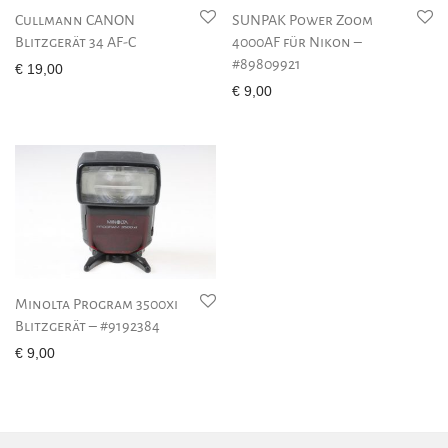
Cullmann CANON
SUNPAK Power Zoom
Blitzgerät 34 AF-C
4000AF für Nikon –
#89809921
€
19,00
€
9,00
Minolta Program 3500xi
Blitzgerät – #9192384
€
9,00