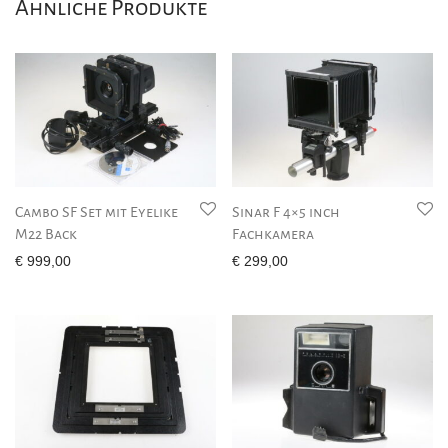
Ähnliche Produkte
Cambo SF Set mit Eyelike
Sinar F 4×5 inch
M22 Back
Fachkamera
€
999,00
€
299,00