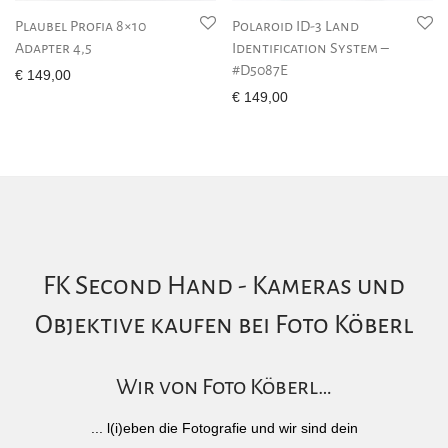
Plaubel Profia 8×10
Polaroid ID-3 Land
Adapter 4,5
Identification System –
#D5087E
€
149,00
€
149,00
FK Second Hand - Kameras und
Objektive kaufen bei Foto Köberl
Wir von Foto Köberl…
... l(i)eben die Fotografie und wir sind dein