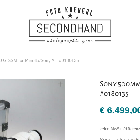
0 G SSM für Minolta/Sony A – #0180135
Sony 500mm 
#0180135
€
6.499,0
keine MwSt. (differe
Super Teleobjekti