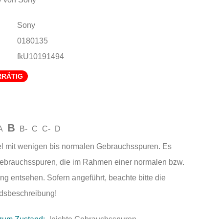
Sony
0180135
fkU10191494
RRÄTIG
B
A
B-
C
C-
D
el mit wenigen bis normalen Gebrauchsspuren. Es
Gebrauchsspuren, die im Rahmen einer normalen bzw.
ng entsehen. Sofern angeführt, beachte bitte die
andsbeschreibung!