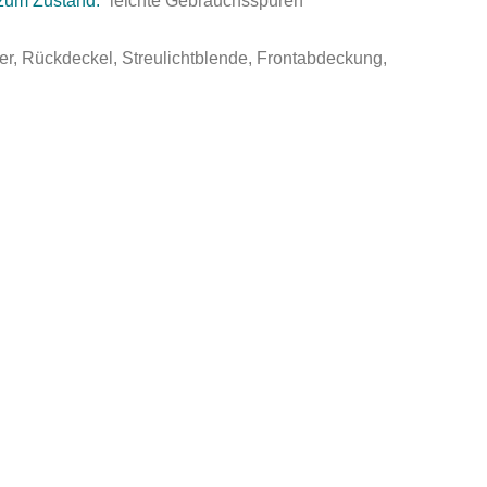
zum Zustand:
leichte Gebrauchsspuren
ter, Rückdeckel, Streulichtblende, Frontabdeckung,