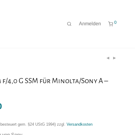
0
Anmelden
f/4,0 G SSM für Minolta/Sony A –
0
nzbesteuert gem. §24 UStG 1994)
zzgl.
Versandkosten
v von Sony