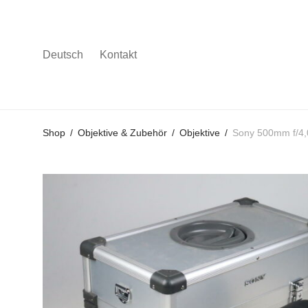
Deutsch
Kontakt
Gehe
Gehe
Gehe
Shop
/
Objektive & Zubehör
/
Objektive
/
Sony 500mm f/4,
zum
zu
zu
Hauptmenü
den
den