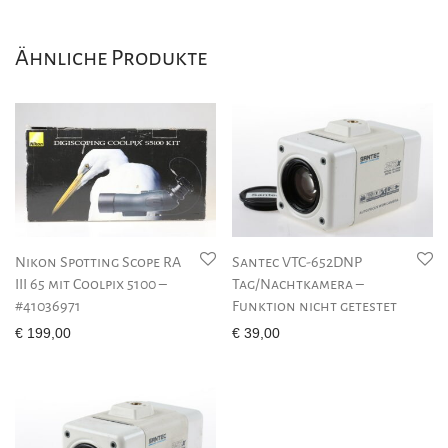
Ähnliche Produkte
Nikon Spotting Scope RA
Santec VTC-652DNP
III 65 mit Coolpix 5100 –
Tag/Nachtkamera –
#41036971
Funktion nicht getestet
€
199,00
€
39,00