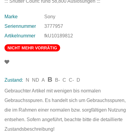
::: Shutter Count: rund 58,800 Auslösungen :::
Marke
Sony
Seriennummer
3777957
Artikelnummer
fkU10189812
NICHT MEHR VORRÄTIG
B
Zustand:
N
ND
A
B-
C
C-
D
Gebrauchter Artikel mit wenigen bis normalen
Gebrauchsspuren. Es handelt sich um Gebrauchsspuren,
die im Rahmen einer normalen bzw. sorgfältigen Nutzung
entsehen. Sofern angeführt, beachte bitte die detaillierte
Zustandsbeschreibung!