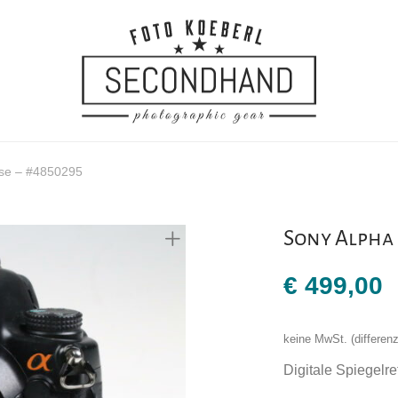
se – #4850295
Sony Alpha 
€
499,00
keine MwSt. (differe
Digitale Spiegelr