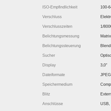
ISO-Empfindlichkeit
100-6
Verschluss
Elekt
Verschlusszeiten
1/800
Belichtungsmessung
Matrix
Belichtungssteuerung
Blend
Sucher
Optis
Display
3,0″
Dateiformate
JPEG
Speichermedium
Compa
Blitz
Exter
Anschlüsse
USB,