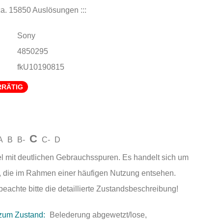
 ca. 15850 Auslösungen :::
Sony
4850295
fkU10190815
RRÄTIG
C
A
B
B-
C-
D
el mit deutlichen Gebrauchsspuren. Es handelt sich um
 die im Rahmen einer häufigen Nutzung entsehen.
beachte bitte die detaillierte Zustandsbeschreibung!
zum Zustand:
Belederung abgewetzt/lose,