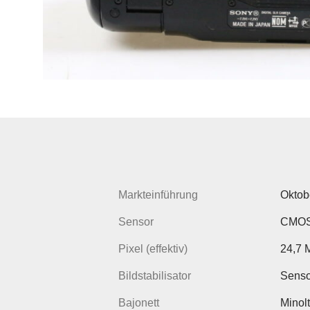
Markteinführung
Oktob
Sensor
CMOS 
Pixel (effektiv)
24,7 
Bildstabilisator
Senso
Bajonett
Minol