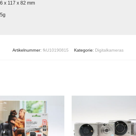
56 x 117 x 82 mm
15g
Artikelnummer:
fkU10190815
Kategorie:
Digitalkameras