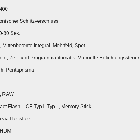
400
ronischer Schlitzverschluss
0-30 Sek.
, Mittenbetonte Integral, Mehrfeld, Spot
en-, Zeit- und Programmautomatik, Manuelle Belichtungssteue
ch, Pentaprisma
, RAW
ct Flash – CF Typ I, Typ II, Memory Stick
n via Hot-shoe
 HDMI