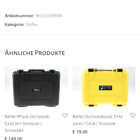
Artikelnummer:
fkU10189066
Kategorie:
Koffer
Ähnliche Produkte
B&W PP.326 Outdoor-
B&W Outdoorcase Type
Case mit Schaum /
3000 / Gelb / Schaum
Schwarz
€
79,00
€
149,00