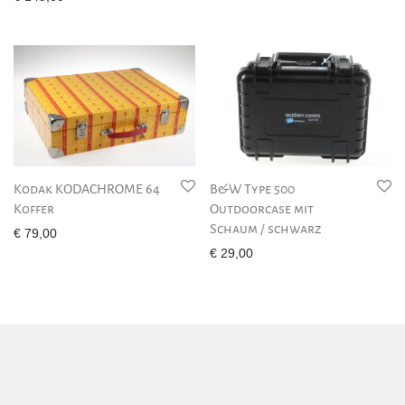
Kodak KODACHROME 64
B&W Type 500
Koffer
Outdoorcase mit
Schaum / schwarz
€
79,00
€
29,00