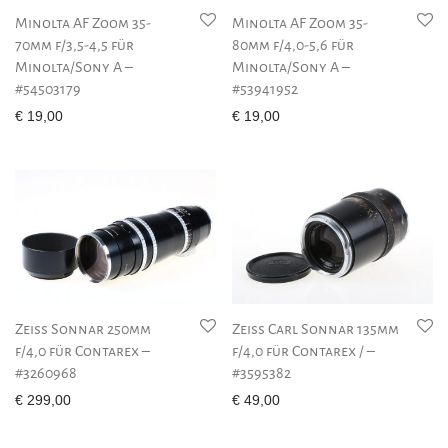
Minolta AF Zoom 35-
Minolta AF Zoom 35-
70mm f/3,5-4,5 für
80mm f/4,0-5,6 für
Minolta/Sony A –
Minolta/Sony A –
#54503179
#53941952
€
19,00
€
19,00
Zeiss Sonnar 250mm
Zeiss Carl Sonnar 135mm
f/4,0 für Contarex –
f/4,0 für Contarex / –
#3260968
#3595382
€
299,00
€
49,00