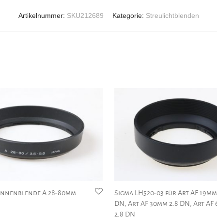
Artikelnummer:
SKU212689
Kategorie:
Streulichtblenden
onnenblende A 28-80mm
Sigma LH520-03 für Art AF 19mm
DN, Art AF 30mm 2.8 DN, Art AF
2.8 DN