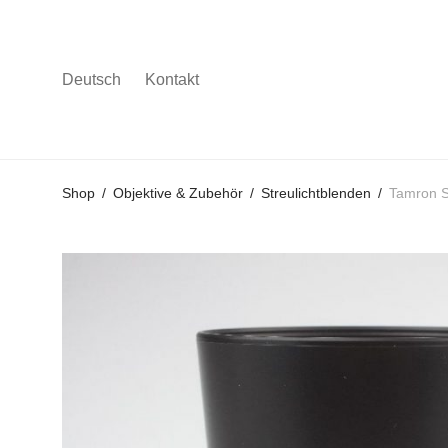
Deutsch
Kontakt
Gehe
Gehe
Gehe
Shop
/
Objektive & Zubehör
/
Streulichtblenden
/
Tamron 
zum
zu
zu
Hauptmenü
den
den