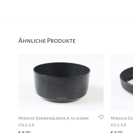
Ähnliche Produkte
Minolta Sonnenblende A 70-210mm
Minolta S
f/4,5-5,6
f/3,5-5,6
€
9,00
€
9,00