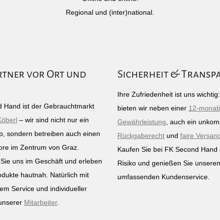
Regional und (inter)national.
rtner vor Ort und
Sicherheit & Transp
Ihre Zufriedenheit ist uns wichti
 Hand ist der Gebrauchtmarkt
bieten wir neben einer
12-monat
Köberl
– wir sind nicht nur ein
Gewährleistung
, auch ein unkomp
p, sondern betreiben auch einen
Rückgaberecht
und
faire Versan
ore im Zentrum von Graz.
Kaufen Sie bei FK Second Hand
Sie uns im Geschäft und erleben
Risiko und genießen Sie unsere
odukte hautnah. Natürlich mit
umfassenden Kundenservice.
em Service und individueller
unserer
Mitarbeiter
.