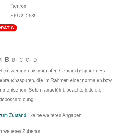
Tamron
SKU212689
RRÄTIG
B
A
B-
C
C-
D
el mit wenigen bis normalen Gebrauchsspuren. Es
Gebrauchsspuren, die im Rahmen einer normalen bzw.
ng entsehen. Sofern angeführt, beachte bitte die
andsbeschreibung!
zum Zustand:
keine weiteren Angaben
n weiteres Zubehör