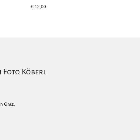
€
12,00
i Foto Köberl
in Graz.