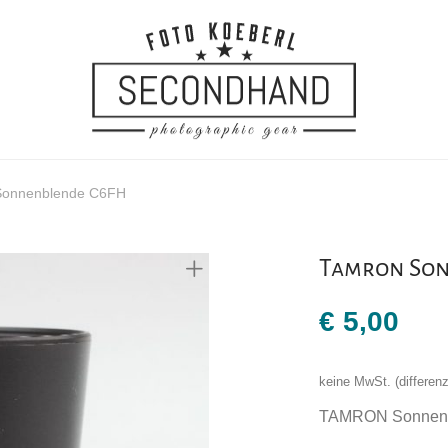
Sonnenblende C6FH
Tamron So
€
5,00
keine MwSt. (differe
TAMRON Sonnen