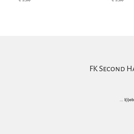
FK Second Ha
... l(i