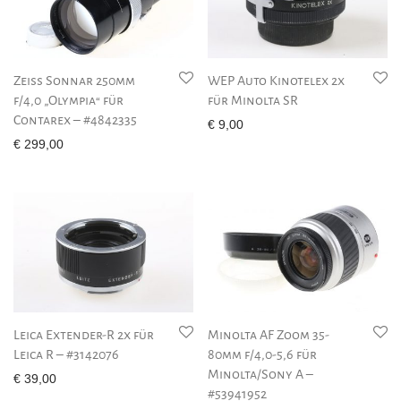
Zeiss Sonnar 250mm
WEP Auto Kinotelex 2x
f/4,0 „Olympia“ für
für Minolta SR
Contarex – #4842335
€
9,00
€
299,00
Leica Extender-R 2x für
Minolta AF Zoom 35-
Leica R – #3142076
80mm f/4,0-5,6 für
Minolta/Sony A –
€
39,00
#53941952