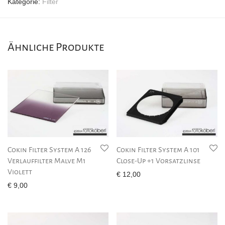
Kategorie:
Filter
Ähnliche Produkte
Cokin Filter System A 126
Cokin Filter System A 101
Verlauffilter Malve M1
Close-Up +1 Vorsatzlinse
Violett
€
12,00
€
9,00