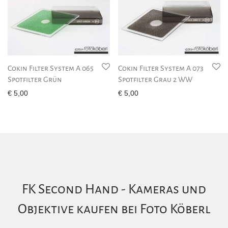
Cokin Filter System A 065
Cokin Filter System A 073
Spotfilter Grün
Spotfilter Grau 2 WW
€
5,00
€
5,00
FK Second Hand - Kameras und
Objektive kaufen bei Foto Köberl