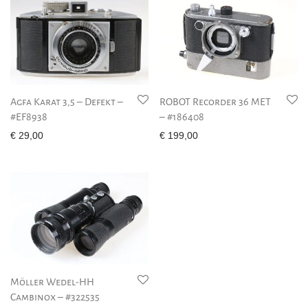
Agfa Karat 3,5 – Defekt –
ROBOT Recorder 36 MET
#EF8938
– #186408
€
29,00
€
199,00
Möller Wedel-HH
Cambinox – #322535