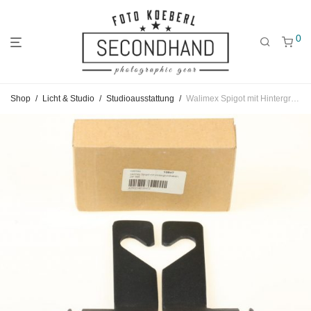
0
Gehe
Gehe
Gehe
Shop
/
Licht & Studio
/
Studioausstattung
/
Walimex Spigot mit Hintergrundhaken 2er SET
zum
zu
zu
Hauptmenü
den
den
Kategorien
Filtern