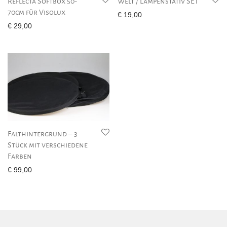
Reflecta Softbox 50-
Welt / Lampenstativ SET
70cm für Visolux
€
19,00
€
29,00
Falthintergrund – 3
Stück mit verschiedene
Farben
€
99,00