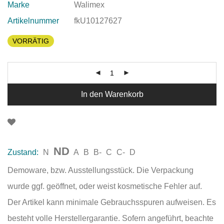
Marke
Walimex
Artikelnummer
fkU10127627
VORRÄTIG
In den Warenkorb
ND
Zustand:
N
A
B
B-
C
C-
D
Demoware, bzw. Ausstellungsstück. Die Verpackung
wurde ggf. geöffnet, oder weist kosmetische Fehler auf.
Der Artikel kann minimale Gebrauchsspuren aufweisen. Es
besteht volle Herstellergarantie. Sofern angeführt, beachte