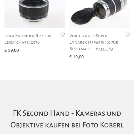
Leica Extender-R 2x für
Voigtländer Super-
Leica R – #3142076
Dynarex 135mm f/4,0 für
Bessamatic – #7335563
€
39,00
€
19,00
FK Second Hand - Kameras und
Objektive kaufen bei Foto Köberl