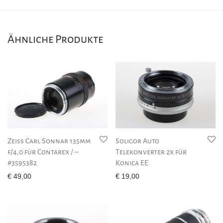
Ähnliche Produkte
Zeiss Carl Sonnar 135mm
Soligor Auto
f/4,0 für Contarex / –
Telekonverter 2x für
#3595382
Konica EE
€
49,00
€
19,00