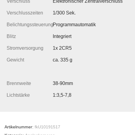
Verschluss
Elektronischer Zentralverschluss
Verschlusszeiten
1/300 Sek.
Belichtungssteuerung
Programmautomatik
Blitz
Integriert
Stromversorgung
1x 2CR5
Gewicht
ca. 335 g
Brennweite
38-90mm
Lichtstärke
1:3,5-7,8
Artikelnummer:
fkU10191517