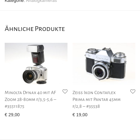
Kategorie:
Analogkameras
Ähnliche Produkte
Minolta Dynax 40 mit AF
Zeiss Ikon Contaflex
Zoom 28-80mm f/3,5-5,6 –
Prima mit Pantar 45mm
#35511875
f/2,8 – #35538
€
29,00
€
19,00