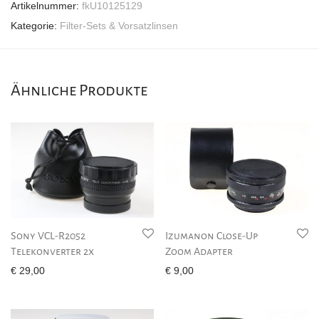
Artikelnummer:
fkU10125129
Kategorie:
Filter-Sets & Vorsatzlinsen
Ähnliche Produkte
Sony VCL-R2052
Izumanon Close-Up
Telekonverter 2x
Zoom Adapter
€
29,00
€
9,00