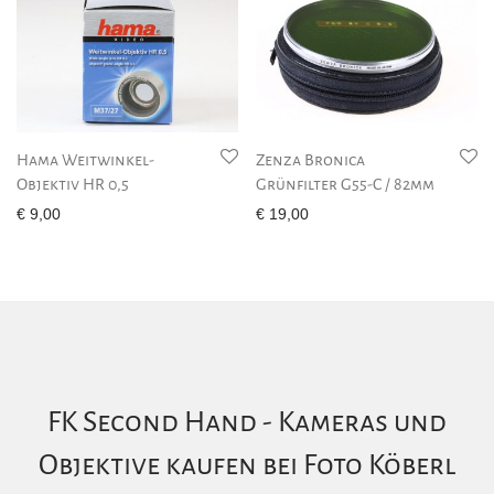
Hama Weitwinkel-
Zenza Bronica
Objektiv HR 0,5
Grünfilter G55-C / 82mm
€
9,00
€
19,00
FK Second Hand - Kameras und
Objektive kaufen bei Foto Köberl