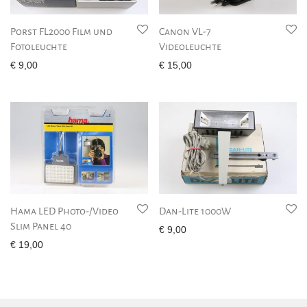
Porst FL2000 Film und
Canon VL-7
Fotoleuchte
Videoleuchte
€
9,00
€
15,00
Hama LED Photo-/Video
Dan-Lite 1000W
Slim Panel 40
€
9,00
€
19,00