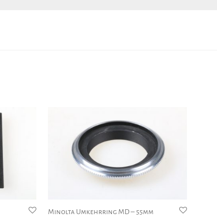
Minolta Umkehrring MD – 55mm