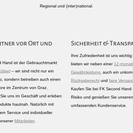
Regional und (inter)national.
rtner vor Ort und
Sicherheit & Transp
Ihre Zufriedenheit ist uns wichti
 Hand ist der Gebrauchtmarkt
bieten wir neben einer
12-monat
Köberl
– wir sind nicht nur ein
Gewährleistung
, auch ein unkomp
p, sondern betreiben auch einen
Rückgaberecht
und
faire Versan
ore im Zentrum von Graz.
Kaufen Sie bei FK Second Hand
Sie uns im Geschäft und erleben
Risiko und genießen Sie unsere
odukte hautnah. Natürlich mit
umfassenden Kundenservice.
em Service und individueller
unserer
Mitarbeiter
.