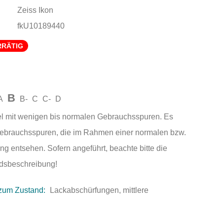
Zeiss Ikon
fkU10189440
RRÄTIG
B
A
B-
C
C-
D
el mit wenigen bis normalen Gebrauchsspuren. Es
Gebrauchsspuren, die im Rahmen einer normalen bzw.
ng entsehen. Sofern angeführt, beachte bitte die
andsbeschreibung!
zum Zustand:
Lackabschürfungen, mittlere