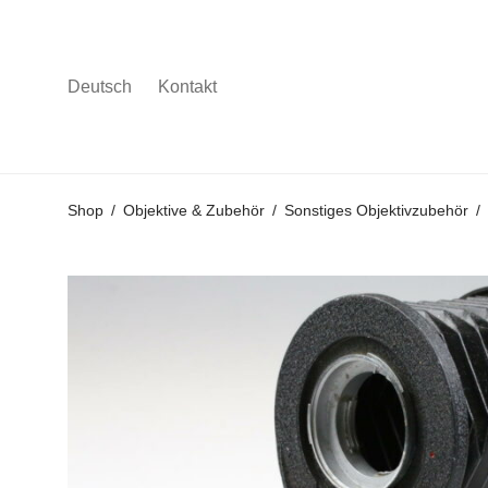
Deutsch
Kontakt
Gehe
Gehe
Gehe
Shop
/
Objektive & Zubehör
/
Sonstiges Objektivzubehör
/
zum
zu
zu
Hauptmenü
den
den