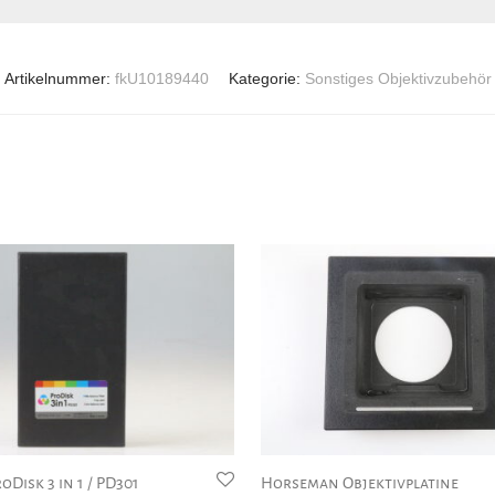
Artikelnummer:
fkU10189440
Kategorie:
Sonstiges Objektivzubehör
oDisk 3 in 1 / PD301
Horseman Objektivplatine