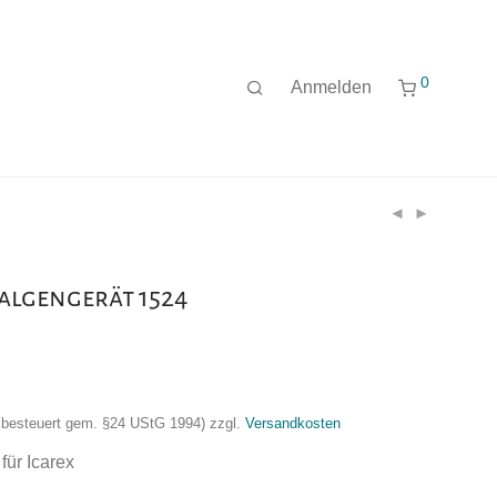
0
Anmelden
Balgengerät 1524
nzbesteuert gem. §24 UStG 1994)
zzgl.
Versandkosten
für Icarex