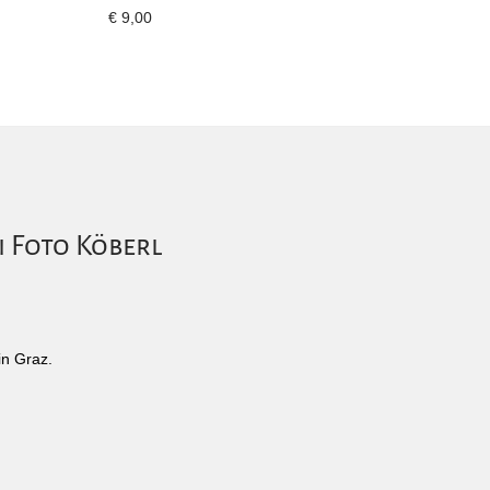
€
9,00
i Foto Köberl
in Graz.