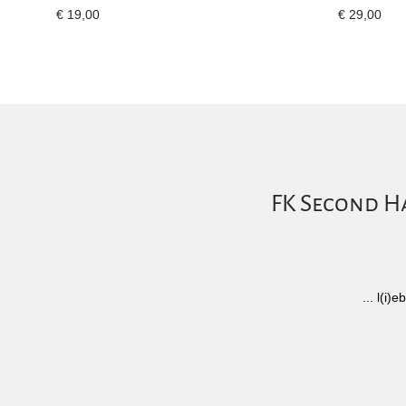
€
19,00
€
29,00
FK Second Ha
... l(i