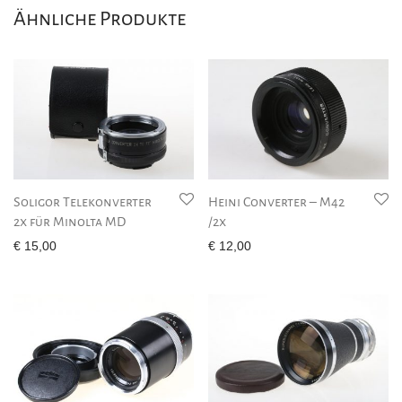
Ähnliche Produkte
Soligor Telekonverter
Heini Converter – M42
2x für Minolta MD
/2x
€
15,00
€
12,00