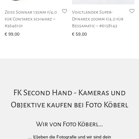
Zeiss Sonnar 135mm f/4,0
Voigtländer Super-
für Contarex schwarz –
Dynarex 200mm f/4,0 für
#3646101
Bessamatic – #6158142
€
99,00
€
59,00
FK Second Hand - Kameras und
Objektive kaufen bei Foto Köberl
Wir von Foto Köberl…
... l(i)eben die Fotografie und wir sind dein