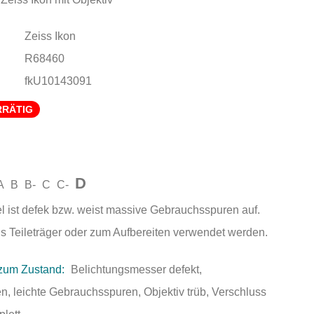
Zeiss Ikon
R68460
fkU10143091
RRÄTIG
D
A
B
B-
C
C-
el ist defek bzw. weist massive Gebrauchsspuren auf.
als Teileträger oder zum Aufbereiten verwendet werden.
zum Zustand:
Belichtungsmesser defekt,
, leichte Gebrauchsspuren, Objektiv trüb, Verschluss