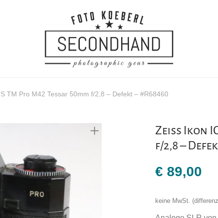
 S TM Pro M42 Tessar 50mm f/2,8 – Defekt – #R68460
Zeiss Ikon 
f/2,8 – Defe
€
89,00
keine MwSt. (differe
Analoge SLR von Z