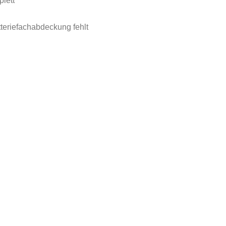
plett
teriefachabdeckung fehlt