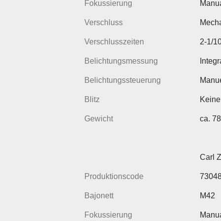
Fokussierung
Manua
Verschluss
Mecha
Verschlusszeiten
2-1/1
Belichtungsmessung
Integr
Belichtungssteuerung
Manue
Blitz
Keine
Gewicht
ca. 7
Carl 
Produktionscode
7304
Bajonett
M42
Fokussierung
Manua