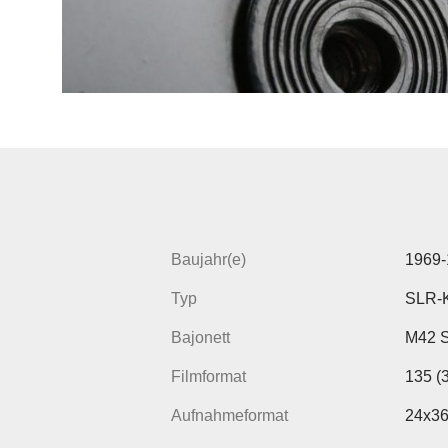
Baujahr(e)
1969-
Typ
SLR-
Bajonett
M42 
Filmformat
135 (
Aufnahmeformat
24x3