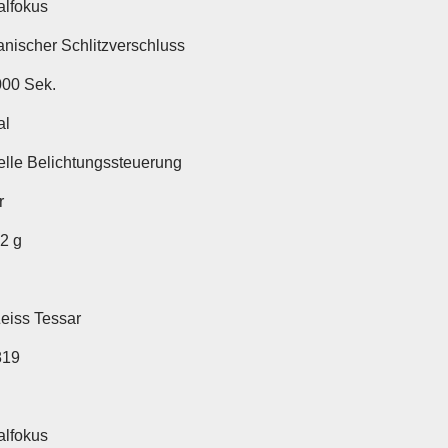
lfokus
nischer Schlitzverschluss
000 Sek.
al
lle Belichtungssteuerung
r
82 g
Zeiss Tessar
819
lfokus