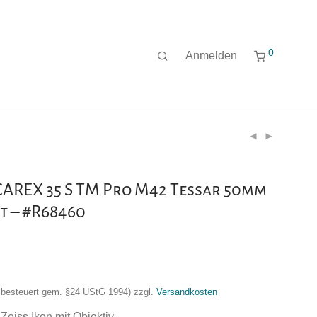
0
Anmelden
ICAREX 35 S TM Pro M42 Tessar 50mm
kt – #R68460
nzbesteuert gem. §24 UStG 1994)
zzgl.
Versandkosten
eiss Ikon mit Objektiv