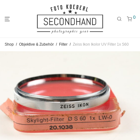
0
Gehe
Gehe
Gehe
Shop
/
Objektive & Zubehör
/
Filter
/
Zeiss Ikon Ikolor UV Filter 1x S60
zum
zu
zu
Hauptmenü
den
den
Kategorien
Filtern