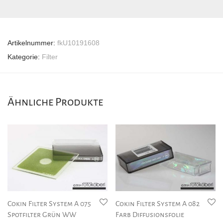
Artikelnummer:
fkU10191608
Kategorie:
Filter
Ähnliche Produkte
Cokin Filter System A 075
Cokin Filter System A 082
Spotfilter Grün WW
Farb Diffusionsfolie