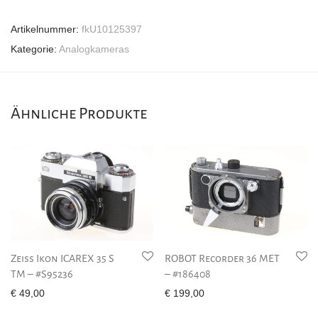
Artikelnummer:
fkU10125397
Kategorie:
Analogkameras
Ähnliche Produkte
Zeiss Ikon ICAREX 35 S
ROBOT Recorder 36 MET
TM – #S95236
– #186408
€
49,00
€
199,00