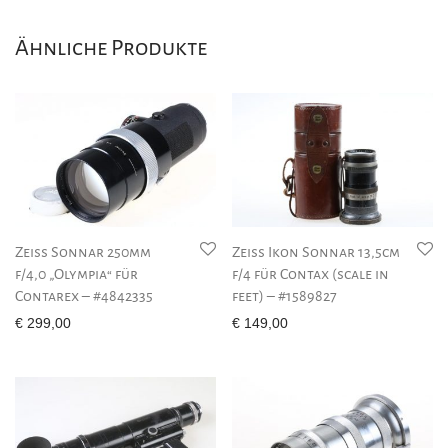
Ähnliche Produkte
Zeiss Sonnar 250mm
Zeiss Ikon Sonnar 13,5cm
f/4,0 „Olympia“ für
f/4 für Contax (scale in
Contarex – #4842335
feet) – #1589827
€
299,00
€
149,00