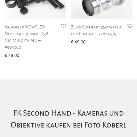
Novoflex NOVOLEX
Zeiss Sonnar 135mm f/4,0
Noflexar 300mm f/5,6
für Contax – #2679579
für Minolta MD –
€
49,00
#305060
€
49,00
FK Second Hand - Kameras und
Objektive kaufen bei Foto Köberl