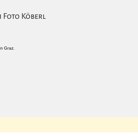
i Foto Köberl
in Graz.
arenz
Geprüfte Qualität vom
Experten