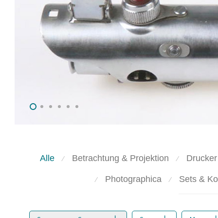
Kategorien
Filtern
Alle
Betrachtung & Projektion
Drucker
⁄
⁄
Photographica
Sets & Ko
⁄
⁄