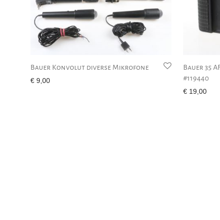
Bauer Konvolut diverse Mikrofone
Bauer 35 A
#119440
€
9,00
€
19,00