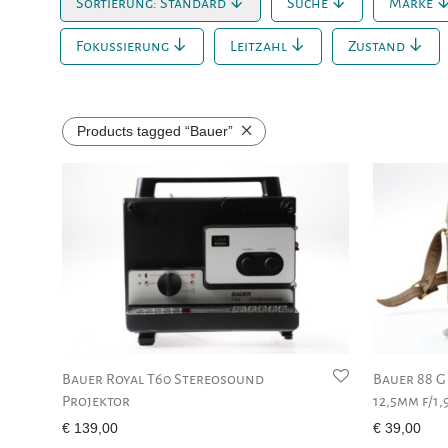
Sortierung: Standard
Suche
Marke
Fokussierung
Leitzahl
Zustand
Products tagged
“Bauer”
Bauer Royal T60 Stereosound
Bauer 88 G
Projektor
12,5mm f/1
€
139,00
€
39,00