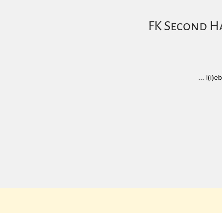
FK Second Ha
... l(i
Tradition & Erfahrung
Ihr Pa
online