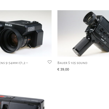
ns 9-54mm f/1,2 –
Bauer S 105 sound
€
39,00