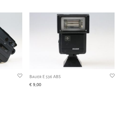
Bauer E 536 ABS
€
9,00