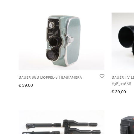
Bauer 88B Doppel-8 Filmkamera
Bauer TV Le
#3E511668
€
39,00
€
39,00