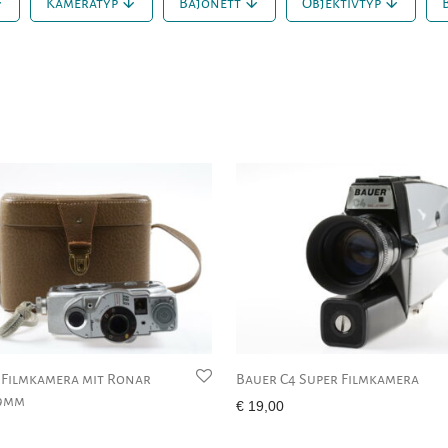
Kameratyp
Bajonett
Objektivtyp
 Filmkamera mit Ronar
Bauer C4 Super Filmkamera
,9mm
€
19,00