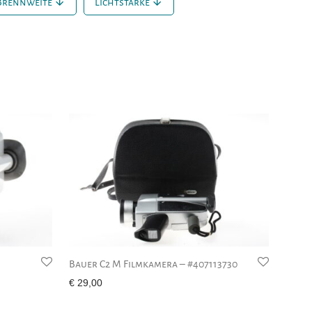
Brennweite
Lichtstärke
Bauer C2 M Filmkamera – #407113730
€
29,00