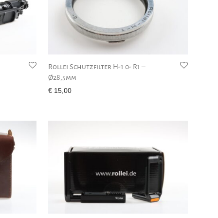
Rollei Schutzfilter H-1 0- R1 –
Ø28,5mm
€
15,00