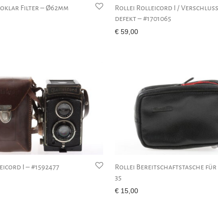
roklar Filter – Ø62mm
Rollei Rolleicord I / Verschlus
defekt – #1701065
€
59,00
eicord I – #1592477
Rollei Bereitschaftstasche für 
35
€
15,00