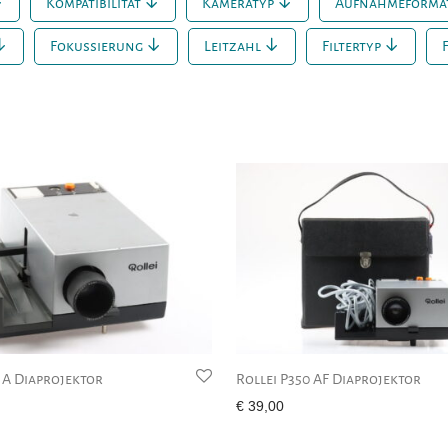
Kompatibilität
Kameratyp
Aufnahmeforma
Fokussierung
Leitzahl
Filtertyp
0 A Diaprojektor
Rollei P350 AF Diaprojektor
€
39,00