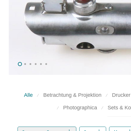
Kategorien
Filtern
Alle
Betrachtung & Projektion
Drucker
⁄
⁄
Photographica
Sets & Ko
⁄
⁄