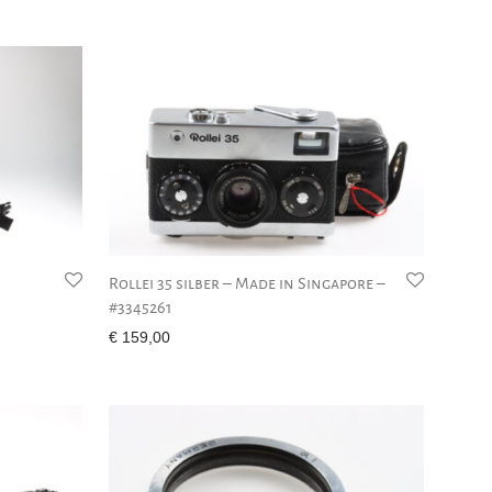
Rollei 35 silber – Made in Singapore –
#3345261
€
159,00