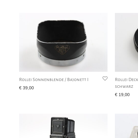
Rollei Sonnenblende / Bajonett I
Rollei Deck
schwarz
€
39,00
€
19,00