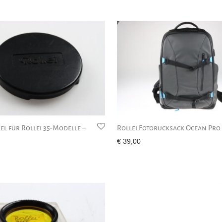
el für Rollei 35-Modelle –
Rollei Fotorucksack Ocean Pro
€
39,00