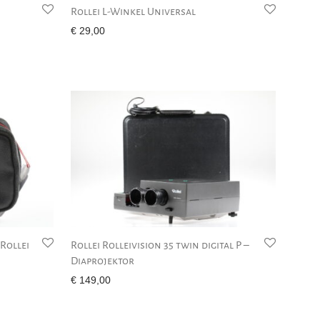
s
Rollei L-Winkel Universal
€
29,00
Rollei
Rollei Rolleivision 35 twin digital P –
Diaprojektor
€
149,00