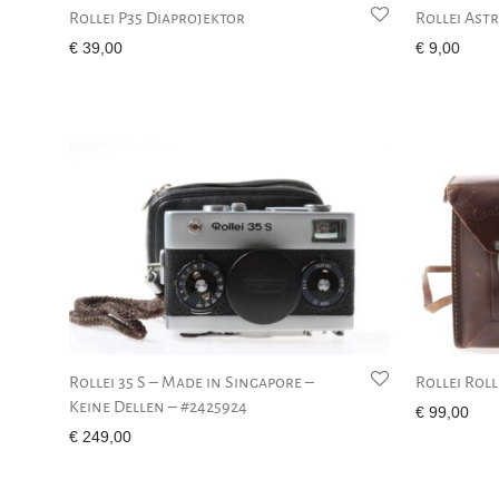
Rollei P35 Diaprojektor
Rollei Ast
€
39,00
€
9,00
Rollei 35 S – Made in Singapore –
Rollei Roll
Keine Dellen – #2425924
€
99,00
€
249,00