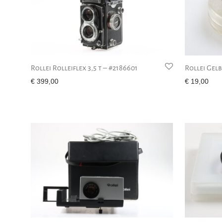
Rollei Rolleiflex 3,5 t – #2186601
Rollei Gelb
€
399,00
€
19,00