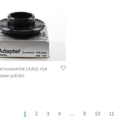
ektivadapter LXAUL für
00mm 208780
1
2
3
4
…
9
10
11