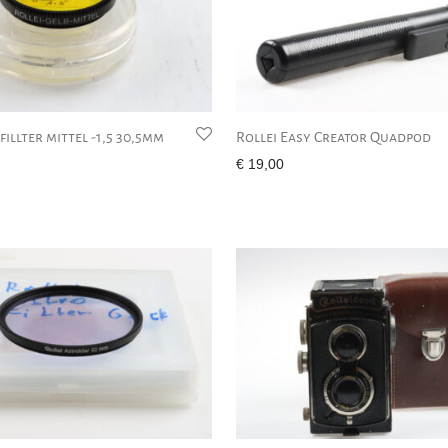
fillter mittel -1,5 30,5mm
Rollei Easy Creator Quadpod
€
19,00