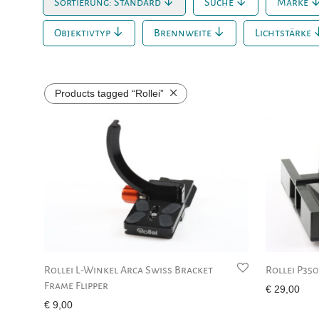
Sortierung: Standard
Suche
Marke
Objektivtyp
Brennweite
Lichtstärke
Products tagged
“Rollei”
Rollei L-Winkel Arca Swiss Bracket
Rollei P35
Frame Flipper
€
29,00
€
9,00