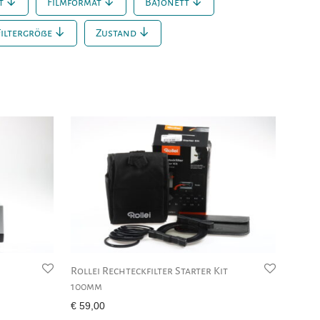
t
Filmformat
Bajonett
Filtergröße
Zustand
Rollei Rechteckfilter Starter Kit
100mm
€
59,00