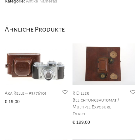
Kategorie:
Antike Kameras
Ähnliche Produkte
Aka Relle – #3576101
P. Diller
Belichtungsautomat /
€
19,00
Multiple Exposure
Device
€
199,00