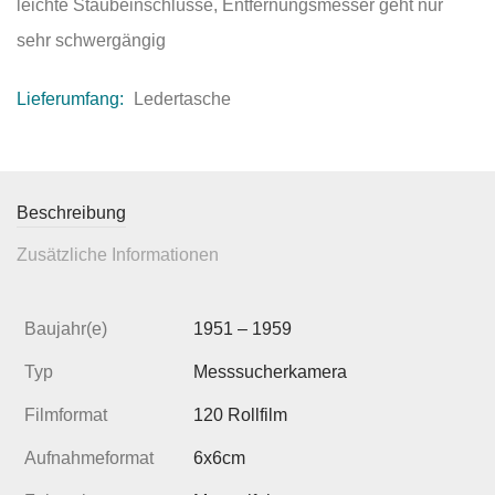
leichte Staubeinschlüsse, Entfernungsmesser geht nur
sehr schwergängig
Lieferumfang:
Ledertasche
Beschreibung
Zusätzliche Informationen
Baujahr(e)
1951 – 1959
Typ
Messsucherkamera
Filmformat
120 Rollfilm
Aufnahmeformat
6x6cm