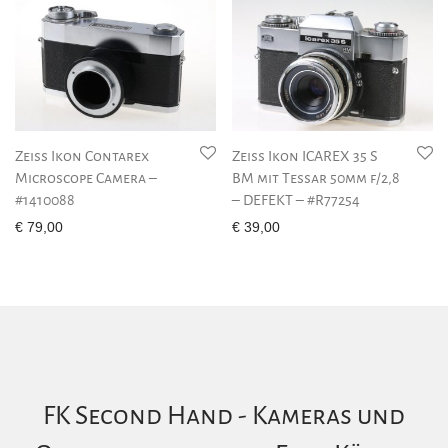
Zeiss Ikon Contarex
Zeiss Ikon ICAREX 35 S
Microscope Camera –
BM mit Tessar 50mm f/2,8
#1410088
– DEFEKT – #R77254
€
79,00
€
39,00
FK Second Hand - Kameras und