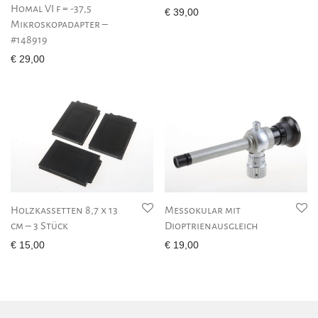
Homal VI f = -37,5
€
39,00
Mikroskopadapter –
#148919
€
29,00
Holzkassetten 8,7 x 13
Messokular mit
cm – 3 Stück
Dioptrienausgleich
€
15,00
€
19,00