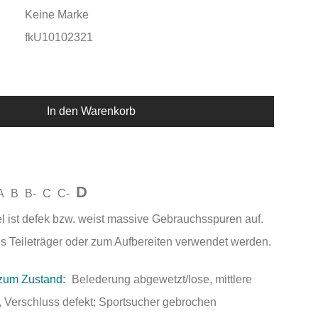
Keine Marke
fkU10102321
In den Warenkorb
D
A
B
B-
C
C-
el ist defek bzw. weist massive Gebrauchsspuren auf.
als Teileträger oder zum Aufbereiten verwendet werden.
zum Zustand:
Belederung abgewetzt/lose, mittlere
 Verschluss defekt; Sportsucher gebrochen