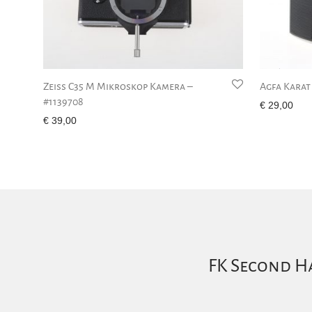
Zeiss C35 M Mikroskop Kamera –
Agfa Karat
#1139708
€
29,00
€
39,00
FK Second Ha