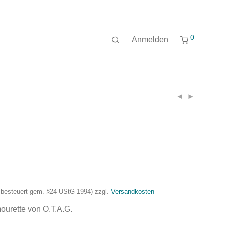
0
Anmelden
nzbesteuert gem. §24 UStG 1994)
zzgl.
Versandkosten
rette von O.T.A.G.