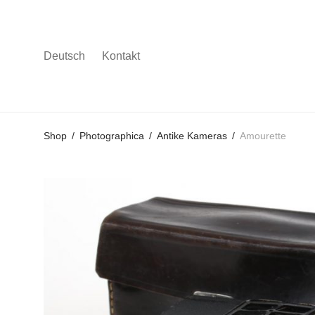
Deutsch
Kontakt
Gehe
Gehe
Gehe
Shop
/
Photographica
/
Antike Kameras
/
Amourette
zum
zu
zu
Hauptmenü
den
den