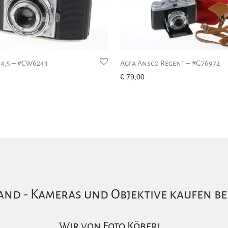
 4,5 – #CW6243
Agfa Ansco Regent – #G76972
€
79,00
nd - Kameras und Objektive kaufen be
Wir von Foto Köberl…