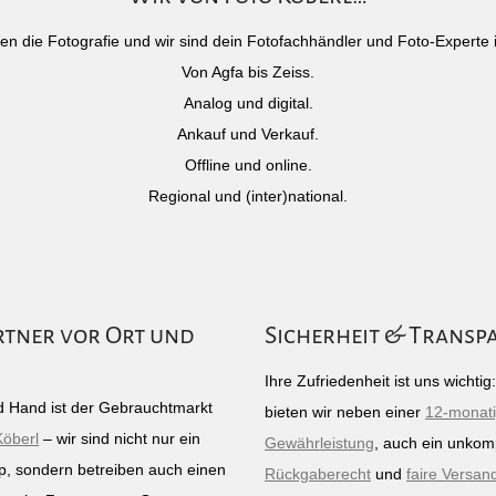
)eben die Fotografie und wir sind dein Fotofachhändler und Foto-Experte 
Von Agfa bis Zeiss.
Analog und digital.
Ankauf und Verkauf.
Offline und online.
Regional und (inter)national.
rtner vor Ort und
Sicherheit & Transp
Ihre Zufriedenheit ist uns wichti
 Hand ist der Gebrauchtmarkt
bieten wir neben einer
12-monat
Köberl
– wir sind nicht nur ein
Gewährleistung
, auch ein unkomp
p, sondern betreiben auch einen
Rückgaberecht
und
faire Versan