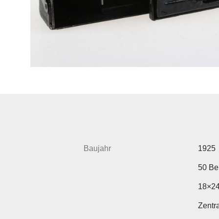
Baujahr
1925
50 Be
18×24
Zentra